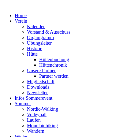
Zum
Inhalt
Home
springen
Verein
Kalender
Vorstand & Ausschuss
Organigramm
Übungsleiter
Historie
Hütte
Hüttenbuchung
Hüttenchronik
Unsere Partner
Partner werden
Mitgliedschaft
Downloads
Newsletter
Infos Sommerevent
Sommer
Nordic-Walking
Volleyball
Laufen
Mountainbiking
Wandern
Winter