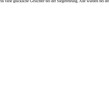
n viele glückliche Gesichter bei der Siegerehrung. Alle wurden bei de