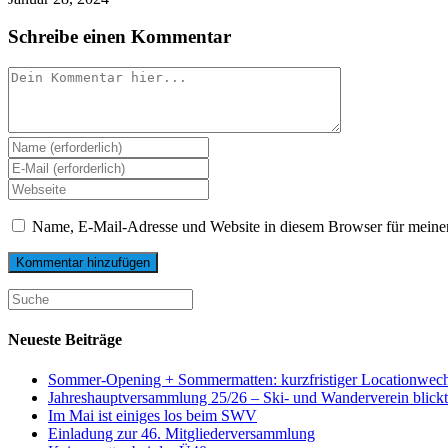
Schreibe einen Kommentar
Comment
Enter
your
Enter
name
your
Enter
or
email
your
username
website
Name, E-Mail-Adresse und Website in diesem Browser für meine
URL
(optional)
Suche
nach:
Neueste Beiträge
Sommer-Opening + Sommermatten: kurzfristiger Locationwech
Jahreshauptversammlung 25/26 – Ski- und Wanderverein blickt 
Im Mai ist einiges los beim SWV
Einladung zur 46. Mitgliederversammlung