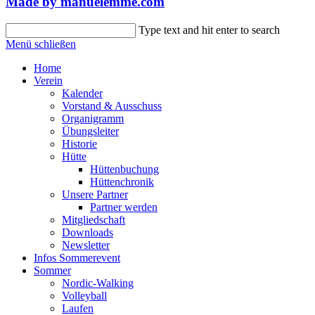
Made by
manuelemme.
com
Suche
Type text and hit enter to search
nach:
Menü schließen
Home
Verein
Kalender
Vorstand & Ausschuss
Organigramm
Übungsleiter
Historie
Hütte
Hüttenbuchung
Hüttenchronik
Unsere Partner
Partner werden
Mitgliedschaft
Downloads
Newsletter
Infos Sommerevent
Sommer
Nordic-Walking
Volleyball
Laufen