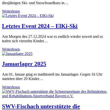
diesjährigen Ski- und Snowboardkurs in…
Tolle
Weiterlesen
Tage
beim
Ski-
Letztes Event 2024 – ElKi-Ski
und
Snowboardkurs
Am Morgen des 27.12.2024 war es endlich wieder soweit und es
2024
trafen sich vierzehn Kinder…
Letztes
Weiterlesen
Event
2024
–
Januarlager 2025
ElKi-
Ski
Am 01. Januar ging es traditionell ins Januarlager. Gegen 16 Uhr
starteten über 20 Kinder…
Januarlager
Weiterlesen
2025
SWV-Fischach unterstützte die