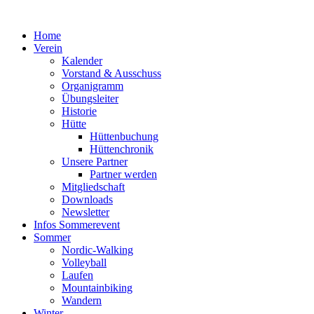
Zum
Inhalt
Home
springen
Verein
Kalender
Vorstand & Ausschuss
Organigramm
Übungsleiter
Historie
Hütte
Hüttenbuchung
Hüttenchronik
Unsere Partner
Partner werden
Mitgliedschaft
Downloads
Newsletter
Infos Sommerevent
Sommer
Nordic-Walking
Volleyball
Laufen
Mountainbiking
Wandern
Winter