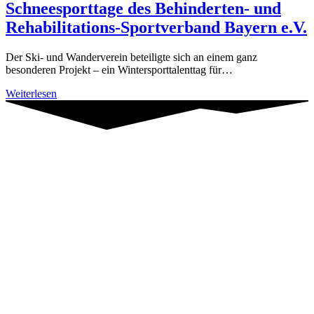
Schneesporttage des Behinderten- und
Rehabilitations-Sportverband Bayern e.V.
Der Ski- und Wanderverein beteiligte sich an einem ganz
besonderen Projekt – ein Wintersporttalenttag für…
SWV-
Weiterlesen
Fischach
unterstützte
die
Schneesporttage
des
Behinderten-
und
Rehabilitations-
Sportverband
Bayern
e.V.