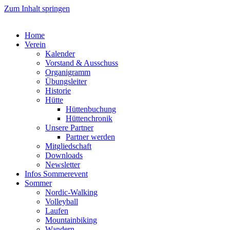
Zum Inhalt springen
Home
Verein
Kalender
Vorstand & Ausschuss
Organigramm
Übungsleiter
Historie
Hütte
Hüttenbuchung
Hüttenchronik
Unsere Partner
Partner werden
Mitgliedschaft
Downloads
Newsletter
Infos Sommerevent
Sommer
Nordic-Walking
Volleyball
Laufen
Mountainbiking
Wandern