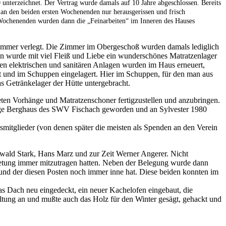
nterzeichnet. Der Vertrag wurde damals auf 10 Jahre abgeschlossen. Bereits
n den beiden ersten Wochenenden nur herausgerissen und frisch
ochenenden wurden dann die „Feinarbeiten“ im Inneren des Hauses
immer verlegt. Die Zimmer im Obergeschoß wurden damals lediglich
 wurde mit viel Fleiß und Liebe ein wunderschönes Matratzenlager
mten elektrischen und sanitären Anlagen wurden im Haus erneuert,
t und im Schuppen eingelagert. Hier im Schuppen, für den man aus
s Getränkelager der Hütte untergebracht.
ten Vorhänge und Matratzenschoner fertigzustellen und anzubringen.
lige Berghaus des SWV Fischach geworden und an Sylvester 1980
mitglieder (von denen später die meisten als Spenden an den Verein
Ewald Stark, Hans Marz und zur Zeit Werner Angerer. Nicht
ietung immer mitzutragen hatten. Neben der Belegung wurde dann
und der diesen Posten noch immer inne hat. Diese beiden konnten im
 Dach neu eingedeckt, ein neuer Kachelofen eingebaut, die
haltung an und mußte auch das Holz für den Winter gesägt, gehackt und