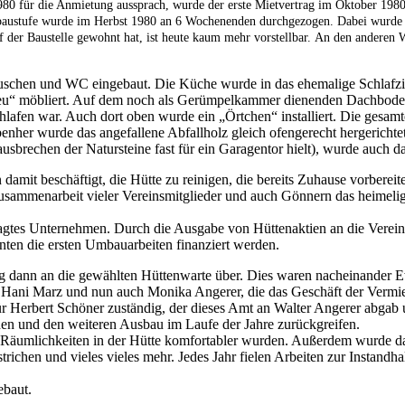
 für die Anmietung aussprach, wurde der erste Mietvertrag im Oktober 1980 u
baustufe wurde im Herbst 1980 an 6 Wochenenden durchgezogen. Dabei wurde a
der Baustelle gewohnt hat, ist heute kaum mehr vorstellbar.
An den anderen W
uschen und WC eingebaut. Die Küche wurde in das ehemalige Schlafz
neu“ möbliert. Auf dem noch als Gerümpelkammer dienenden Dachboden
chlafen war. Auch dort oben wurde ein „Örtchen“ installiert. Die gesa
nher wurde das angefallene Abfallholz gleich ofengerecht hergerichte
brechen der Natursteine fast für ein Garagentor hielt), wurde auch da
t beschäftigt, die Hütte zu reinigen, die bereits Zuhause vorbereite
Zusammenarbeit vieler Vereinsmitglieder und auch Gönnern das heime
agtes Unternehmen. Durch die Ausgabe von Hüttenaktien an die Vereins
en die ersten Umbauarbeiten finanziert werden.
ng dann an die gewählten Hüttenwarte über. Dies waren nacheinander 
rk, Hani Marz und nun auch Monika Angerer, die das Geschäft der Verm
ür Herbert Schöner zuständig, der dieses Amt an Walter Angerer abgab 
den und den weiteren Ausbau im Laufe der Jahre zurückgreifen.
Räumlichkeiten in der Hütte komfortabler wurden. Außerdem wurde das
richen und vieles vieles mehr. Jedes Jahr fielen Arbeiten zur Instand
ebaut.