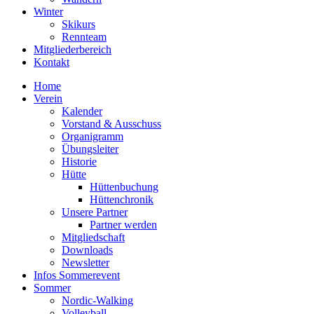
Winter
Skikurs
Rennteam
Mitgliederbereich
Kontakt
Home
Verein
Kalender
Vorstand & Ausschuss
Organigramm
Übungsleiter
Historie
Hütte
Hüttenbuchung
Hüttenchronik
Unsere Partner
Partner werden
Mitgliedschaft
Downloads
Newsletter
Infos Sommerevent
Sommer
Nordic-Walking
Volleyball