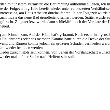
iten mit unserem Vermieter, die Befürchtung aufkommen ließen, wir m
e der Folgevertrag 1996 bereits wieder unter verbesserten Verhältniss
Interesse da, am Haus Arbeiten durchzufahren. In der Folgezeit wurde
Auch mußte das neue Bad grundlegend saniert werden. Später wurde auch
ebracht. Zu guter letzt wurde dann schließlich noch der Vorplatz der 
neuert.
ung aus Rinnen kam, Auf der Hütte hat’s gebrannt. Nach erster Inauge
s Rauchrohres oder des maroden Kamins hatte durch die Decke der St
ang und Rinnen konnte jedoch ein größerer Schaden vermieden werden
Zeit wieder behoben werden.
glieder zurecht stolz sein können. Von Seiten der Vorstandschaft wünsc
ieder mal auf der Suche nach Helfern sein sollte.