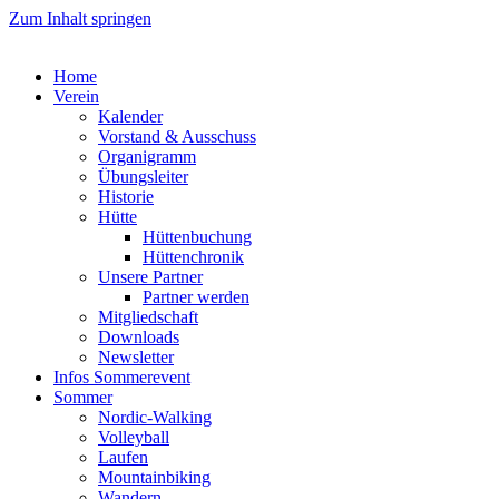
Zum Inhalt springen
Home
Verein
Kalender
Vorstand & Ausschuss
Organigramm
Übungsleiter
Historie
Hütte
Hüttenbuchung
Hüttenchronik
Unsere Partner
Partner werden
Mitgliedschaft
Downloads
Newsletter
Infos Sommerevent
Sommer
Nordic-Walking
Volleyball
Laufen
Mountainbiking
Wandern