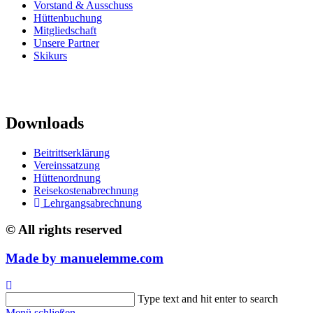
Vorstand & Ausschuss
Hüttenbuchung
Mitgliedschaft
Unsere Partner
Skikurs
Downloads
Beitrittserklärung
Vereinssatzung
Hüttenordnung
Reisekostenabrechnung
Lehrgangsabrechnung
© All rights reserved
Made by
manuelemme.
com
Suche
Type text and hit enter to search
nach:
Menü schließen