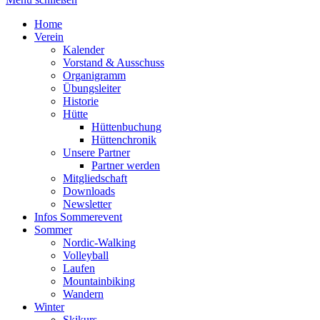
Home
Verein
Kalender
Vorstand & Ausschuss
Organigramm
Übungsleiter
Historie
Hütte
Hüttenbuchung
Hüttenchronik
Unsere Partner
Partner werden
Mitgliedschaft
Downloads
Newsletter
Infos Sommerevent
Sommer
Nordic-Walking
Volleyball
Laufen
Mountainbiking
Wandern
Winter
Skikurs