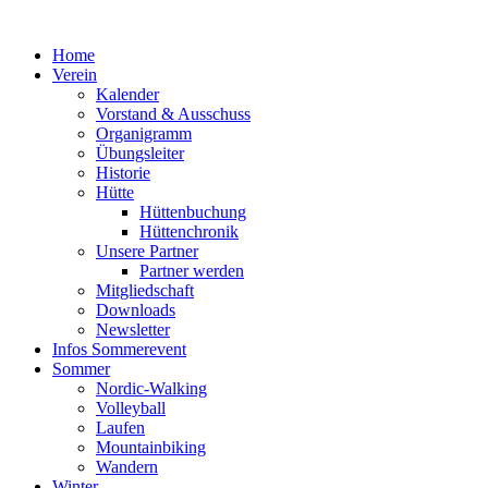
Zum
Inhalt
Home
springen
Verein
Kalender
Vorstand & Ausschuss
Organigramm
Übungsleiter
Historie
Hütte
Hüttenbuchung
Hüttenchronik
Unsere Partner
Partner werden
Mitgliedschaft
Downloads
Newsletter
Infos Sommerevent
Sommer
Nordic-Walking
Volleyball
Laufen
Mountainbiking
Wandern
Winter