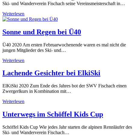
Ski- und Wanderverein Fischach seine Vereinsmeisterschaft in…
42.
Weiterlesen
Vereinsmeisterschaft:
Auf
die
Sonne und Regen bei Ü40
Hundertstel
kommt
Ü40 2020 Am ersten Februarwochenende waren es mal nicht die
es
jungen Mitglieder des Ski- und…
an
Sonne
Weiterlesen
und
Regen
Lachende Gesichter bei ElkiSki
bei
Ü40
ElKiSki 2020 Zum Ende des Jahres bot der SWV Fischach einen
Zwergerlkurs in Kombination mit…
Lachende
Weiterlesen
Gesichter
bei
Unterwegs im Schöffel Kids Cup
ElkiSki
Schöffel Kids Cup Wie jedes Jahr starten die alpinen Rennläufer des
Ski- und Wanderverein Fischach…