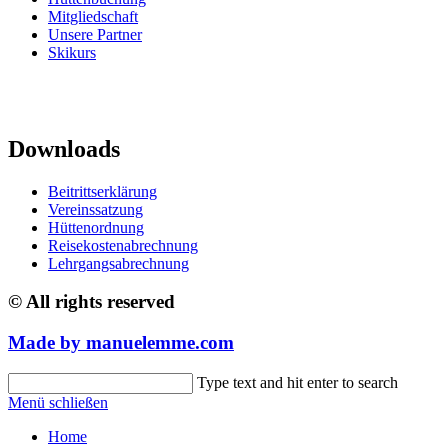
Mitgliedschaft
Unsere Partner
Skikurs
Downloads
Beitrittserklärung
Vereinssatzung
Hüttenordnung
Reisekostenabrechnung
Lehrgangsabrechnung
© All rights reserved
Made by
manuelemme.
com
Suche
Type text and hit enter to search
nach:
Menü schließen
Home