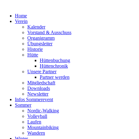
Zum
Inhalt
Home
springen
Verein
Kalender
Vorstand & Ausschuss
Organigramm
Übungsleiter
Historie
Hütte
Hüttenbuchung
Hüttenchronik
Unsere Partner
Partner werden
Mitgliedschaft
Downloads
Newsletter
Infos Sommerevent
Sommer
Nordic-Walking
Volleyball
Laufen
Mountainbiking
Wandern
Winter