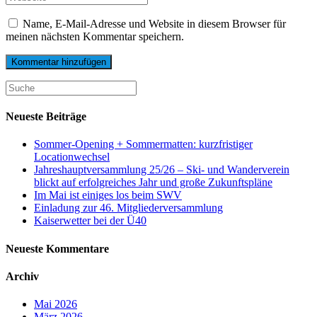
or
email
your
username
website
Name, E-Mail-Adresse und Website in diesem Browser für
URL
meinen nächsten Kommentar speichern.
(optional)
Suche
nach:
Neueste Beiträge
Sommer-Opening + Sommermatten: kurzfristiger
Locationwechsel
Jahreshauptversammlung 25/26 – Ski- und Wanderverein
blickt auf erfolgreiches Jahr und große Zukunftspläne
Im Mai ist einiges los beim SWV
Einladung zur 46. Mitgliederversammlung
Kaiserwetter bei der Ü40
Neueste Kommentare
Archiv
Mai 2026
März 2026