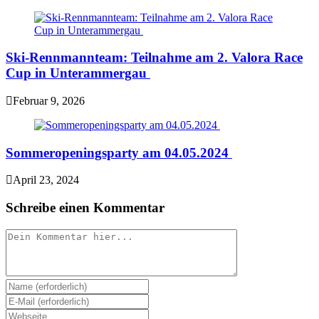
Ski-Rennmannteam: Teilnahme am 2. Valora Race
Cup in Unterammergau
Februar 9, 2026
Sommeropeningsparty am 04.05.2024
April 23, 2024
Schreibe einen Kommentar
Comment
Enter
your
Enter
name
your
Enter