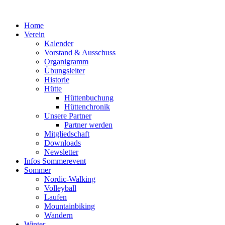
Zum
Inhalt
Home
springen
Verein
Kalender
Vorstand & Ausschuss
Organigramm
Übungsleiter
Historie
Hütte
Hüttenbuchung
Hüttenchronik
Unsere Partner
Partner werden
Mitgliedschaft
Downloads
Newsletter
Infos Sommerevent
Sommer
Nordic-Walking
Volleyball
Laufen
Mountainbiking
Wandern
Winter